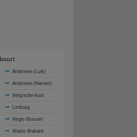
buurt
Ardennen (Luik)
Ardennen (Namen)
Belgische kust
Limburg
Regio Brussel
Waals-Brabant