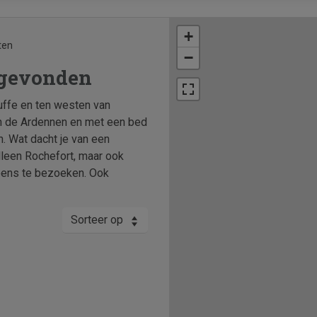
+
ten
−
 gevonden
uffe en ten westen van
 in de Ardennen en met een bed
. Wat dacht je van een
alleen Rochefort, maar ook
ens te bezoeken. Ook
Sorteer op