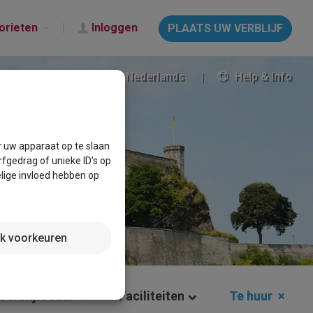
orieten
Inloggen
PLAATS UW VERBLIJF
Nederlands
Help & Info
r uw apparaat op te slaan
fgedrag of unieke ID's op
lige invloed hebben op
jk voorkeuren
Verblijfsduur
Faciliteiten
Te huur
×