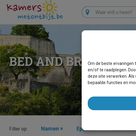
Zoeken
BED AND BREAKFAS
Om de beste ervaringen t
en/of te raadplegen. Doo
deze site verwerken. Als
bepaalde functies en mog
Namen
×
Eprave
×
Persone
Filter op: