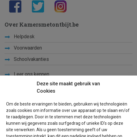
Over Kamersmetontbijt.be
Helpdesk
Voorwaarden
Schoolvakanties
Leer ons kennen
Deze site maakt gebruik van
Privacy
Cookies
Links
Om de beste ervaringen te bieden, gebruiken wij technologieën
Sitemap
zoals cookies om informatie over uw apparaat op te slaan en/of
te raadplegen. Door in te stemmen met deze technologieën
Blog
kunnen wij gegevens zoals surfgedrag of unieke ID's op deze
site verwerken. Als u geen toestemming geeft of uw
Voor eigenaren
toestemming intrekt, kan dit een nadelige invloed hebben op