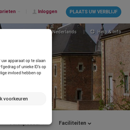
orieten
Inloggen
PLAATS UW VERBLIJF
Nederlands
Help & Info
r uw apparaat op te slaan
fgedrag of unieke ID's op
lige invloed hebben op
jk voorkeuren
Verblijfsduur
Faciliteiten