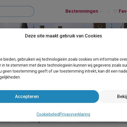
Bestemmingen
Fav
Deze site maakt gebruik van Cookies
T ZEPPEREN
e bieden, gebruiken wij technologieën zoals cookies om informatie ove
r in te stemmen met deze technologieën kunnen wij gegevens zoals sur
 u geen toestemming geeft of uw toestemming intrekt, kan dit een nade
elijkheden.
Accepteren
Beki
Cookiebeleid
Privacyverklaring
onen
Slaapkamers
Aankomst datum