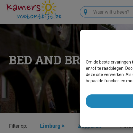
Zoeken
BED AND BREAKFAS
Om de beste ervaringen t
en/of te raadplegen. Doo
deze site verwerken. Als
bepaalde functies en mog
Limburg
×
Zepperen
×
Pers
Filter op: