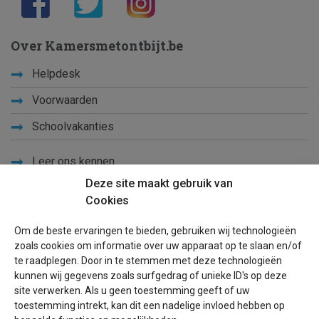
Over Kamersmetontbijt.be
Helpdesk
Voorwaarden
Schoolvakanties
Leer ons kennen
Deze site maakt gebruik van
Privacy
Cookies
Links
Om de beste ervaringen te bieden, gebruiken wij technologieën
Sitemap
zoals cookies om informatie over uw apparaat op te slaan en/of
te raadplegen. Door in te stemmen met deze technologieën
Blog
kunnen wij gegevens zoals surfgedrag of unieke ID's op deze
site verwerken. Als u geen toestemming geeft of uw
Voor eigenaren
toestemming intrekt, kan dit een nadelige invloed hebben op