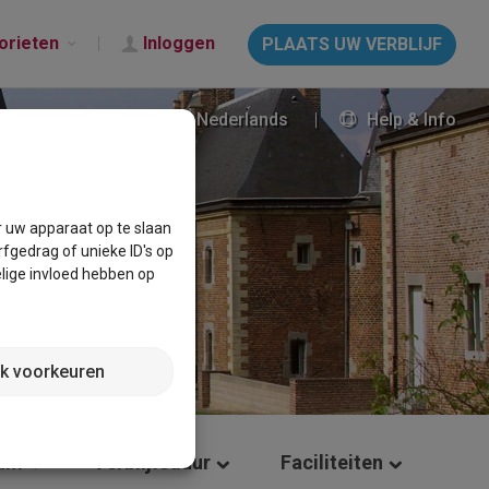
orieten
Inloggen
PLAATS UW VERBLIJF
Nederlands
Help & Info
r uw apparaat op te slaan
fgedrag of unieke ID's op
lige invloed hebben op
jk voorkeuren
tum
Verblijfsduur
Faciliteiten