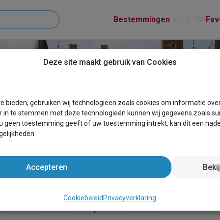
Bestemmingen
Fav
Deze site maakt gebruik van Cookies
T DILSEN-STOKKEM
e bieden, gebruiken wij technologieën zoals cookies om informatie ove
r in te stemmen met deze technologieën kunnen wij gegevens zoals sur
 u geen toestemming geeft of uw toestemming intrekt, kan dit een nade
elijkheden.
Accepteren
Beki
Cookiebeleid
Privacyverklaring
Personen
Slaapkamers
Aankomst da