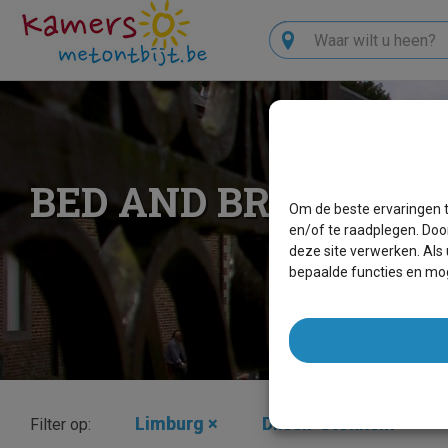
Zoeken
BED AND BREAKFAS
Om de beste ervaringen t
en/of te raadplegen. Doo
deze site verwerken. Als
bepaalde functies en mog
Limburg
×
Dilsen-Stokkem
×
Filter op: