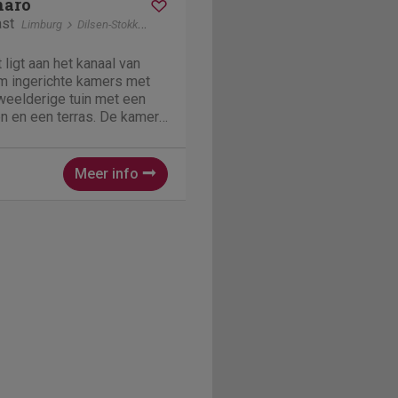
naro
ast
Limburg
Dilsen-Stokkem
ligt aan het kanaal van
rm ingerichte kamers met
 weelderige tuin met een
n en een terras. De kamers
jn voorzien van een
Meer info