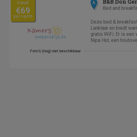
B&B Don Ge
Vanaf
A
Bed and breakf
€69
per nacht
Deze bed & breakfast 
Lanklaar en biedt wa
gratis WiFi. Er is een
Nipa Hut, een houtove
van het Don Genaro zi
zithoek en een...