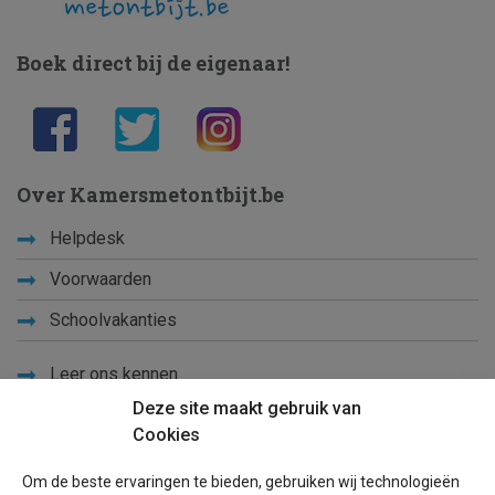
Boek direct bij de eigenaar!
Over Kamersmetontbijt.be
Helpdesk
Voorwaarden
Schoolvakanties
Leer ons kennen
Deze site maakt gebruik van
Privacy
Cookies
Links
Om de beste ervaringen te bieden, gebruiken wij technologieën