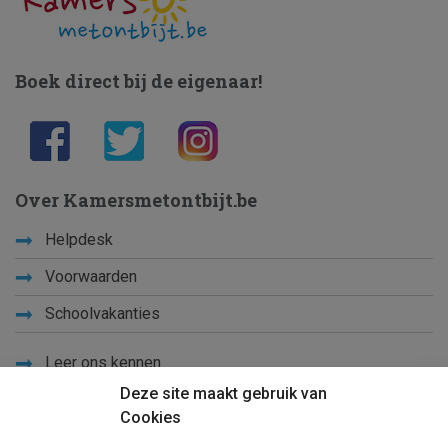
Boek direct bij de eigenaar!
Over Kamersmetontbijt.be
Helpdesk
Voorwaarden
Schoolvakanties
Leer ons kennen
Deze site maakt gebruik van
Privacy
Cookies
Links