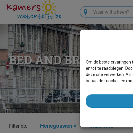
Zoeken
BED AND BREAKFAST
Om de beste ervaringen t
en/of te raadplegen. Doo
deze site verwerken. Als
bepaalde functies en mog
Henegouwen
×
Maisières
×
Filter op: