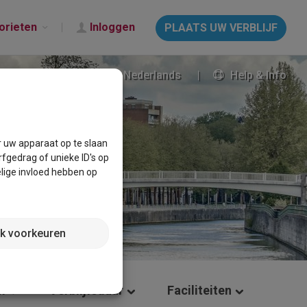
orieten
Inloggen
PLAATS UW VERBLIJF
Nederlands
Help & Info
r uw apparaat op te slaan
fgedrag of unieke ID's op
lige invloed hebben op
jk voorkeuren
m
Verblijfsduur
Faciliteiten