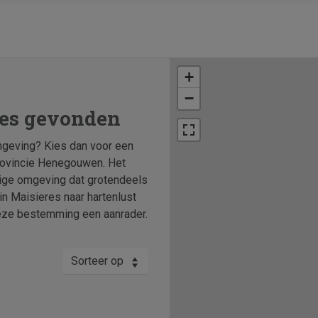
+
−
res gevonden
mgeving? Kies dan voor een
provincie Henegouwen. Het
tige omgeving dat grotendeels
 in Maisieres naar hartenlust
 deze bestemming een aanrader.
Sorteer op