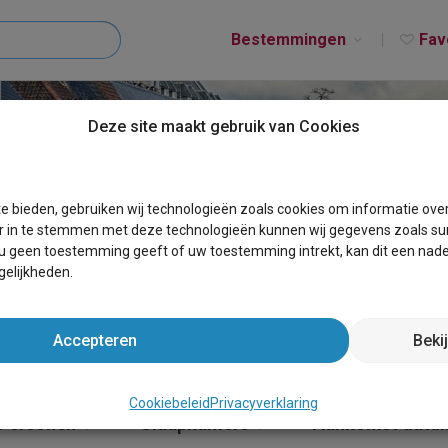
Bestemmingen
Fav
Deze site maakt gebruik van Cookies
 MAISIèRES
e bieden, gebruiken wij technologieën zoals cookies om informatie ove
r in te stemmen met deze technologieën kunnen wij gegevens zoals sur
 u geen toestemming geeft of uw toestemming intrekt, kan dit een nade
elijkheden.
Accepteren
Beki
Cookiebeleid
Privacyverklaring
Personen
Slaapkamers
Aankomst datu