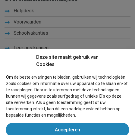
Helpdesk
Voorwaarden
Schoolvakanties
Leer ons kennen
Deze site maakt gebruik van
Privacy
Cookies
Links
Om de beste ervaringen te bieden, gebruiken wij technologieën
Sitemap
zoals cookies om informatie over uw apparaat op te slaan en/of
te raadplegen. Door in te stemmen met deze technologieën
Blog
kunnen wij gegevens zoals surfgedrag of unieke ID's op deze
site verwerken. Als u geen toestemming geeft of uw
Voor eigenaren
toestemming intrekt, kan dit een nadelige invloed hebben op
bepaalde functies en mogelijkheden.
Een advertentie plaatsen
Accepteren
Inloggen