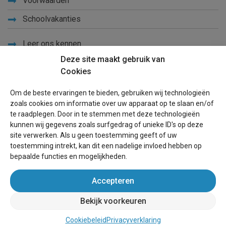
Voorwaarden
Schoolvakanties
Leer ons kennen
Deze site maakt gebruik van
Privacy
Cookies
Links
Om de beste ervaringen te bieden, gebruiken wij technologieën
Sitemap
zoals cookies om informatie over uw apparaat op te slaan en/of
te raadplegen. Door in te stemmen met deze technologieën
Blog
kunnen wij gegevens zoals surfgedrag of unieke ID's op deze
site verwerken. Als u geen toestemming geeft of uw
Voor eigenaren
toestemming intrekt, kan dit een nadelige invloed hebben op
bepaalde functies en mogelijkheden.
Een advertentie plaatsen
Accepteren
Inloggen
Bekijk voorkeuren
wereldvakantiehuis.be
(vakantiehuizen wereldwijd)
Cookiebeleid
Privacyverklaring