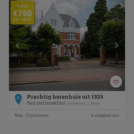
Previous
Next
Vanaf
€750
per nacht
Prachtig herenhuis uit 1925
A
Bed and breakfast
Antwerpen
Bevel
Max. 13 personen
6 slaapkamers