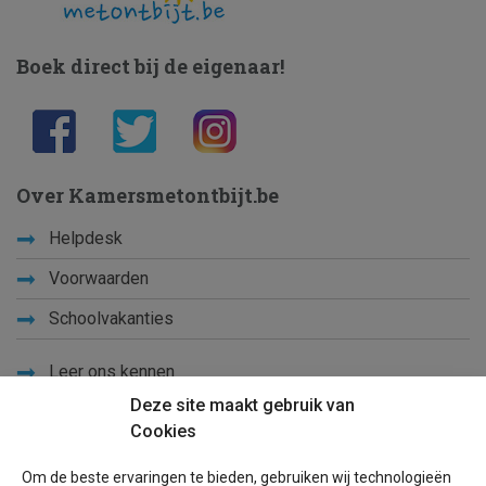
Boek direct bij de eigenaar!
Over Kamersmetontbijt.be
Helpdesk
Voorwaarden
Schoolvakanties
Leer ons kennen
Deze site maakt gebruik van
Privacy
Cookies
Links
Om de beste ervaringen te bieden, gebruiken wij technologieën