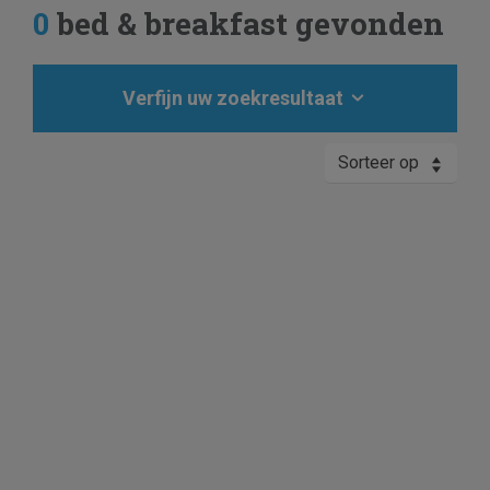
0
bed & breakfast gevonden
het Pinksterweekend leent zich uitstekend voor.
Verfijn uw zoekresultaat
Sorteer op