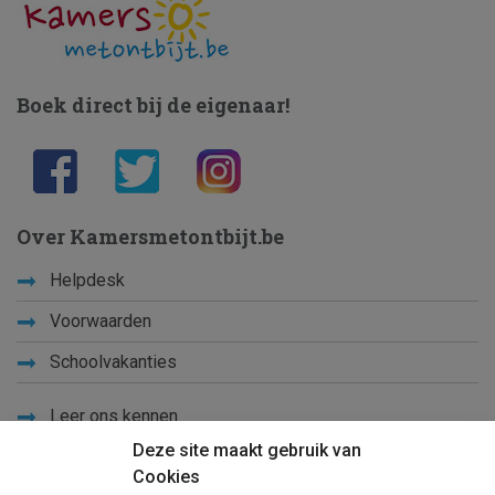
Boek direct bij de eigenaar!
Over Kamersmetontbijt.be
Helpdesk
Voorwaarden
Schoolvakanties
Leer ons kennen
Deze site maakt gebruik van
Privacy
Cookies