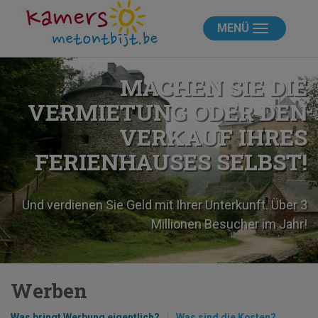
MENÜ
MACHEN SIE DIE
VERMIETUNG ODER DEN
VERKAUF IHRES
FERIENHAUSES SELBST!
Und verdienen Sie Geld mit Ihrer Unterkunft. Über 3
Millionen Besucher im Jahr!
Werben
Was bringt Werbung eigentlich?
Was sind die Kosten?