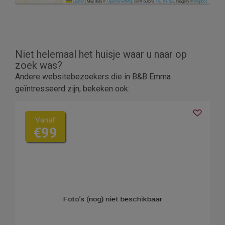
Leaflet
|
Map data ©
OpenStreetMap
contributors,
CC-BY-SA
, Imagery ©
Mapbox
Niet helemaal het huisje waar u naar op
zoek was?
Andere websitebezoekers die in B&B Emma
geïntresseerd zijn, bekeken ook:
Vanaf
€99