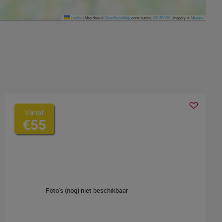
Leaflet
|
Map data ©
OpenStreetMap
contributors,
CC-BY-SA
, Imagery ©
Mapbox
Vanaf
€55