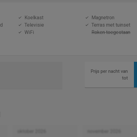
Koelkast
Magnetron
id
Televisie
Terras met tuinset
WiFi
Roken toegestaan
Prijs per nacht van
tot
oktober 2026
november 2026