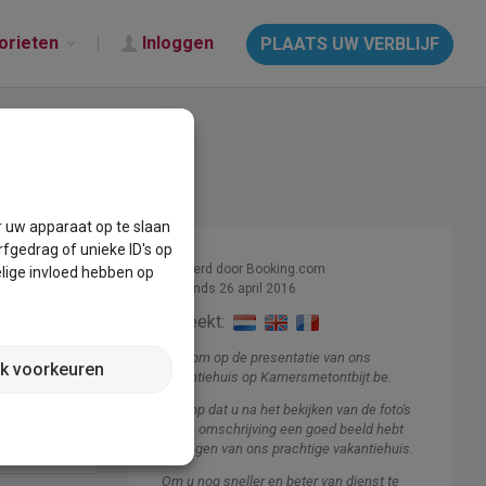
orieten
Inloggen
PLAATS UW VERBLIJF
r uw apparaat op te slaan
fgedrag of unieke ID's op
Beheerd door Booking.com
lige invloed hebben op
Lid sinds 26 april 2016
Spreekt:
Welkom op de presentatie van ons
jk voorkeuren
vakantiehuis op Kamersmetontbijt.be.
Ik hoop dat u na het bekijken van de foto's
en de omschrijving een goed beeld hebt
gekregen van ons prachtige vakantiehuis.
ite
klik hier
Om u nog sneller en beter van dienst te