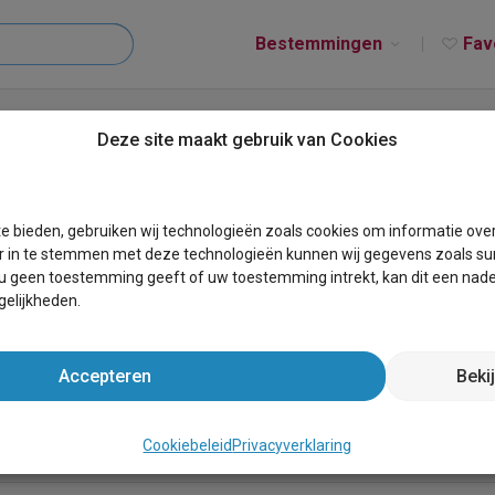
Bestemmingen
Fav
&B Caprice d'Epices
Deze site maakt gebruik van Cookies
ces
e bieden, gebruiken wij technologieën zoals cookies om informatie ove
r in te stemmen met deze technologieën kunnen wij gegevens zoals sur
 u geen toestemming geeft of uw toestemming intrekt, kan dit een nade
elijkheden.
Accepteren
Beki
 van het circuit van Spa Francorchamps. Het biedt functionele
 op 10 km van de bed & breakfast.
Cookiebeleid
Privacyverklaring
Voor meer informatie ga naar onze webs