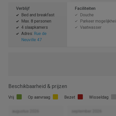
Verblijf
Faciliteiten
Bed and breakfast
Douche
Max. 8 personen
Parkeer mogelijkhe
4 slaapkamers
Vaatwasser
Adres:
Rue de
Neuville 47
Beschikbaarheid & prijzen
Vrij
Op aanvraag
Bezet
Wisseldag
augustus 2026
september 2026