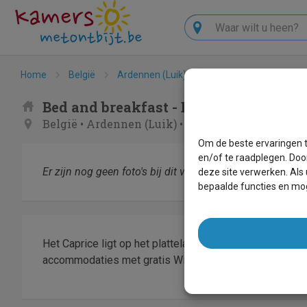
Zoeken
Home
België
Ardennen (Luik)
Francorchamps
B
Bed and breakfast - B&B Caprice d'Epi
België
•
Ardennen (Luik)
•
Francorchamps
Om de beste ervaringen t
en/of te raadplegen. Doo
Er zijn nog geen foto's bij dit verblijf.
deze site verwerken. Als
bepaalde functies en mog
Het Caprice ligt op het platteland, op slechts 5 minuten
accommodaties met gratis WiFi en een terras. Spa ligt